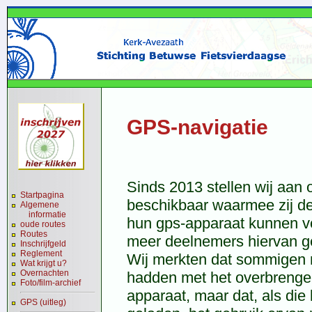
GPS-navigatie
Sinds 2013 stellen wij aa
Startpagina
beschikbaar waarmee zij de
Algemene
informatie
hun gps-apparaat kunnen vo
oude routes
Routes
meer deelnemers hiervan g
Inschrijfgeld
Reglement
Wij merkten dat sommigen 
Wat krijgt u?
Overnachten
hadden met het overbrenge
Foto/film-archief
apparaat, maar dat, als di
GPS (uitleg)