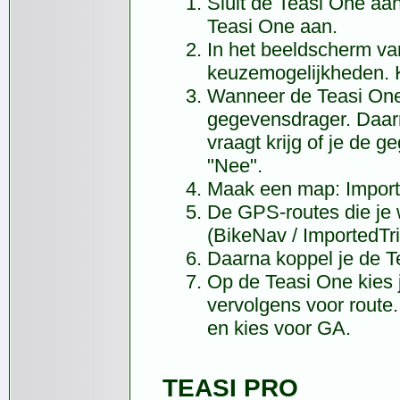
Sluit de Teasi One aa
Teasi One aan.
In het beeldscherm va
keuzemogelijkheden. K
Wanneer de Teasi One
gegevensdrager. Daar
vraagt krijg of je de 
"Nee".
Maak een map: Import
De GPS-routes die je w
(BikeNav / ImportedTri
Daarna koppel je de T
Op de Teasi One kies 
vervolgens voor route. 
en kies voor GA.
TEASI PRO